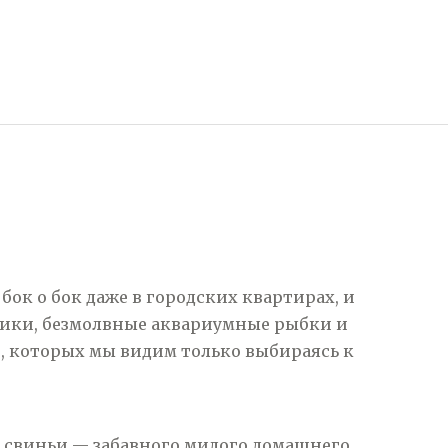
бок о бок даже в городских квартирах, и
отики, безмолвные аквариумные рыбки и
е, которых мы видим только выбираясь к
м свиньи — забавного милого домашнего