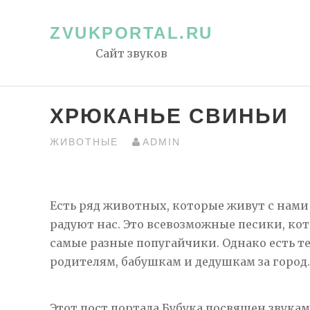
Перейти
к
ZVUKPORTAL.RU
контенту
Сайт звуков
ХРЮКАНЬЕ СВИНЬИ
ЖИВОТНЫЕ
ADMIN
Есть ряд животных, которые живут с нами 
радуют нас. Это всевозможные песики, к
самые разные попугайчики. Однако есть т
родителям, бабушкам и дедушкам за город.
Этот пост портала Бубука посвящен звука