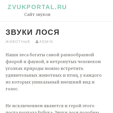
Перейти
ZVUKPORTAL.RU
к
Сайт звуков
контенту
ЗВУКИ ЛОСЯ
ЖИВОТНЫЕ
ADMIN
Наши леса богаты самой разнообразной
флорой и фауной, в нетронутых человеком
уголках природы можно встретить
удивительных животных и птиц, у каждого
из которых уникальный внешний вид и
голос.
Не исключением является и герой этого
поста портала Бубука. Звуки лося подобны