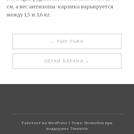
см, а вес антилопы-карлика варьируется
между 1,5 и 3,6 кг.
НАВИГАЦИЯ
РЫК ЛЬВА
ПО
ЗАПИСЯМ
ЗВУКИ БАРАНА
Работает на
| Тема: themotion при
WordPress
поддержке
Themeisle